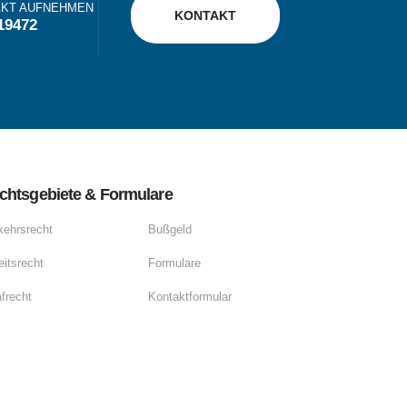
AKT AUFNEHMEN
KONTAKT
19472
chtsgebiete & Formulare
kehrsrecht
Bußgeld
eitsrecht
Formulare
afrecht
Kontaktformular