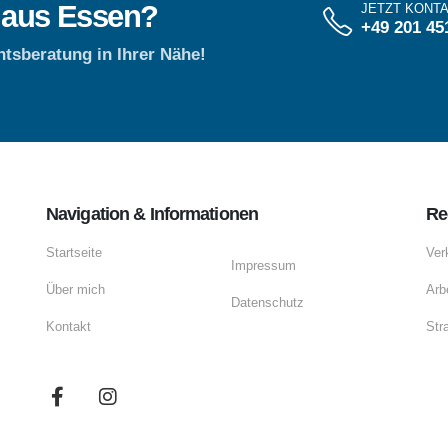
 aus Essen?
JETZT KONT
+49 201 45
htsberatung in Ihrer Nähe!
Navigation & Informationen
Re
Startseite
Ver
Impressum
Über mich
Arb
Datenschutz
Kontakt
Str